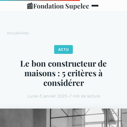
📰
Fondation Supelec
Accueil
›
Actu
ACTU
Le bon constructeur de
maisons : 5 critères à
considérer
Lucie
•
5 janvier 2025
•
7 min de lecture