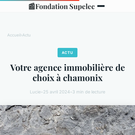
📰
Fondation Supelec
Accueil
›
Actu
ACTU
Votre agence immobilière de
choix à chamonix
Lucie
•
25 avril 2024
•
3 min de lecture