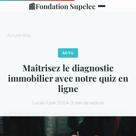
📰
Fondation Supelec
Accueil
›
Actu
ACTU
Maîtrisez le diagnostic
immobilier avec notre quiz en
ligne
Lucie
•
1 juin 2024
•
3 min de lecture