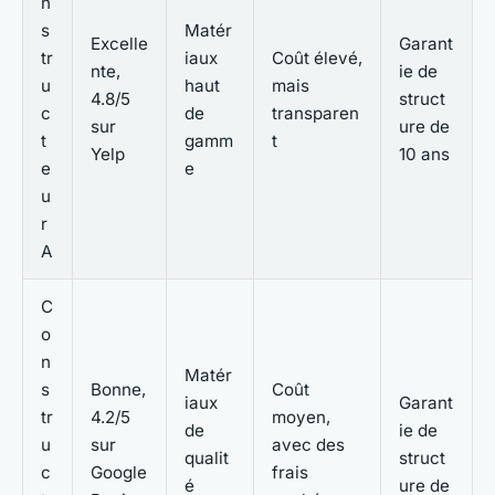
n
s
Matér
Excelle
Garant
tr
iaux
Coût élevé,
nte,
ie de
u
haut
mais
4.8/5
struct
c
de
transparen
sur
ure de
t
gamm
t
Yelp
10 ans
e
e
u
r
A
C
o
n
Matér
s
Bonne,
Coût
iaux
Garant
tr
4.2/5
moyen,
de
ie de
u
sur
avec des
qualit
struct
c
Google
frais
é
ure de