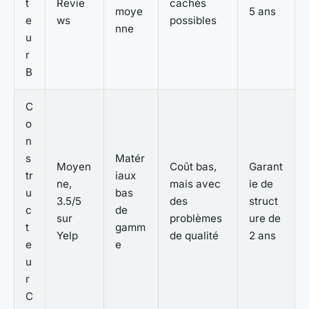
t
Revie
cachés
moye
5 ans
e
ws
possibles
nne
u
r
B
C
o
n
s
Matér
Moyen
Coût bas,
Garant
tr
iaux
ne,
mais avec
ie de
u
bas
3.5/5
des
struct
c
de
sur
problèmes
ure de
t
gamm
Yelp
de qualité
2 ans
e
e
u
r
C