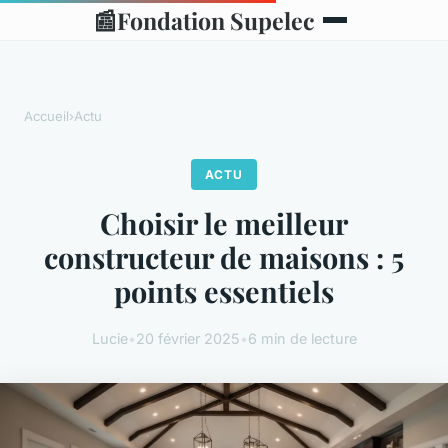
📰
Fondation Supelec
Accueil
›
Actu
ACTU
Choisir le meilleur
constructeur de maisons : 5
points essentiels
Lucie
•
20 février 2025
•
6 min de lecture