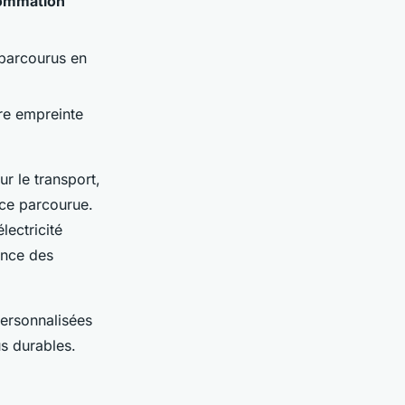
ommation
 parcourus en
tre empreinte
r le transport,
nce parcourue.
lectricité
ance des
personnalisées
s durables.