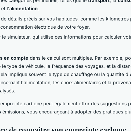
des catégories pertinentes, telles que le
transport
, la
cons
et l'
alimentation
.
e de détails précis sur vos habitudes, comme les kilomètres
a consommation électrique de votre foyer.
 le simulateur, qui utilise ces informations pour calculer vo
is en compte
dans le calcul sont multiples. Par exemple, pou
e le type de véhicule, la fréquence des voyages, et la dista
cela implique souvent le type de chauffage ou la quantité d'é
ernant l'alimentation, les choix alimentaires et la proven
alysés.
'empreinte carbone peut également offrir des suggestions 
s émissions, vous encourageant à adopter des pratiques plu
ce de connaître son empreinte carbone