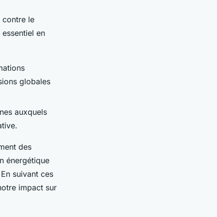
 contre le
 essentiel en
mations
sions globales
aines auxquels
tive.
ement des
on énergétique
 En suivant ces
otre impact sur