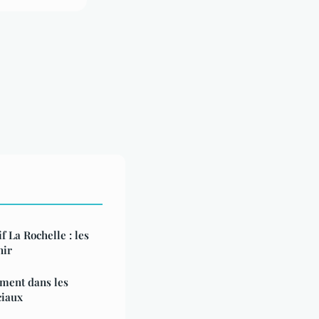
f La Rochelle : les
nir
ement dans les
ciaux