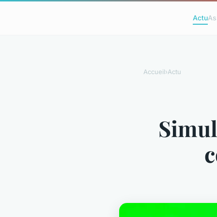
Actu
As
Accueil
›
Actu
Simul
c