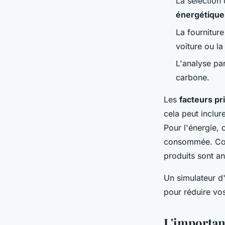
La sélection 
énergétique
La fournitur
voiture ou l
L'analyse par
carbone.
Les
facteurs pr
cela peut inclur
Pour l'énergie, 
consommée. Conc
produits sont an
Un simulateur d
pour réduire vo
L'importan