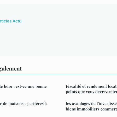
rticles Actu
également
ite bdor : est-ce une bonne
Fiscalité et rendement locati
points que vous devrez rete
 de maisons : 5 critères à
les avantages de l'investiss
biens immobiliers commer