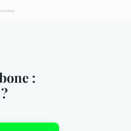
obilier
bone :
 ?