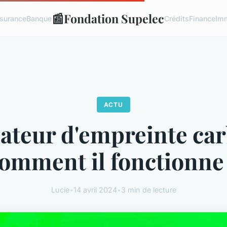
📰
Fondation Supelec
surance
Banque
Crédits
Finance
Imm
ACTU
ateur d'empreinte car
omment il fonctionne
Lucie
•
14 avril 2024
•
3 min de lecture