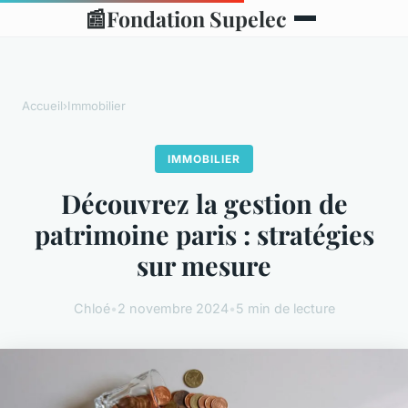
📰
Fondation Supelec
Accueil
›
Immobilier
IMMOBILIER
Découvrez la gestion de
patrimoine paris : stratégies
sur mesure
Chloé
•
2 novembre 2024
•
5 min de lecture