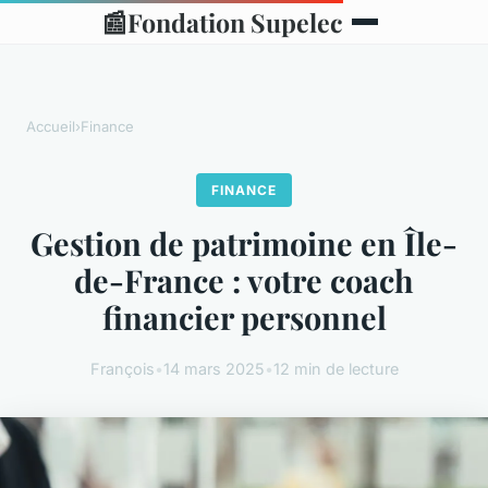
📰
Fondation Supelec
Accueil
›
Finance
FINANCE
Gestion de patrimoine en Île-
de-France : votre coach
financier personnel
François
•
14 mars 2025
•
12 min de lecture