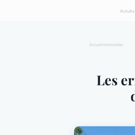
Actu
As
Accueil
›
Immobilier
Les er