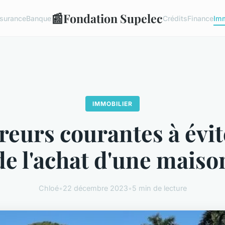
📰
Fondation Supelec
surance
Banque
Crédits
Finance
Imm
IMMOBILIER
reurs courantes à évit
de l'achat d'une maiso
Chloé
•
22 décembre 2023
•
5 min de lecture