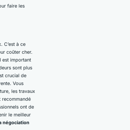
ur faire les
. C’est à ce
r coûter cher.
l est important
deurs sont plus
st crucial de
vente. Vous
ure, les travaux
ent recommandé
ssionnels ont de
nir le meilleur
a négociation