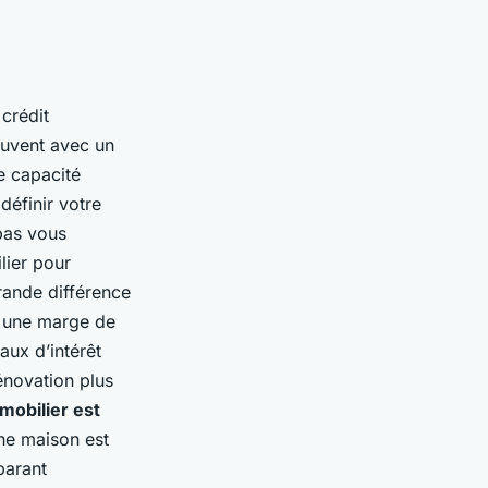
 crédit
ouvent avec un
e capacité
éfinir votre
pas vous
lier pour
grande différence
r une marge de
aux d’intérêt
énovation plus
mobilier est
ne maison est
parant