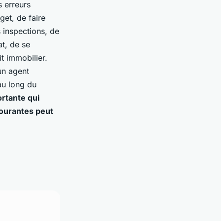
s erreurs
get, de faire
 inspections, de
at, de se
t immobilier.
un agent
au long du
rtante qui
courantes peut