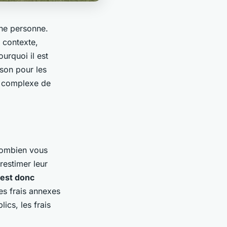
une personne.
 contexte,
urquoi il est
ison pour les
e complexe de
combien vous
restimer leur
l est donc
es frais annexes
ics, les frais