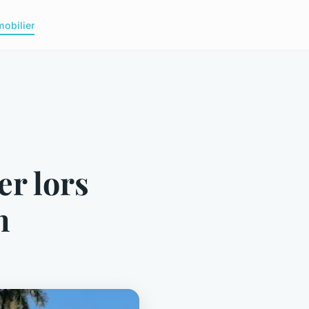
obilier
er lors
n