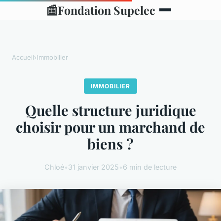
📰
Fondation Supelec
Accueil
›
Immobilier
IMMOBILIER
Quelle structure juridique
choisir pour un marchand de
biens ?
Chloé
•
31 janvier 2025
•
6 min de lecture