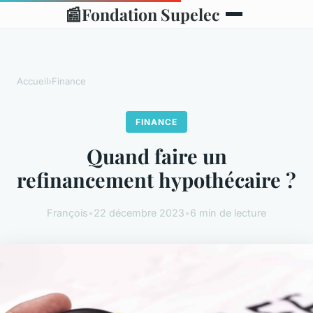
📰
Fondation Supelec
Accueil
›
Finance
FINANCE
Quand faire un
refinancement hypothécaire ?
François
•
22 décembre 2023
•
6 min de lecture