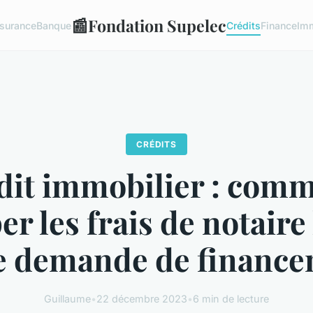
📰
Fondation Supelec
surance
Banque
Crédits
Finance
Imm
CRÉDITS
dit immobilier : com
er les frais de notaire
e demande de financ
Guillaume
•
22 décembre 2023
•
6 min de lecture