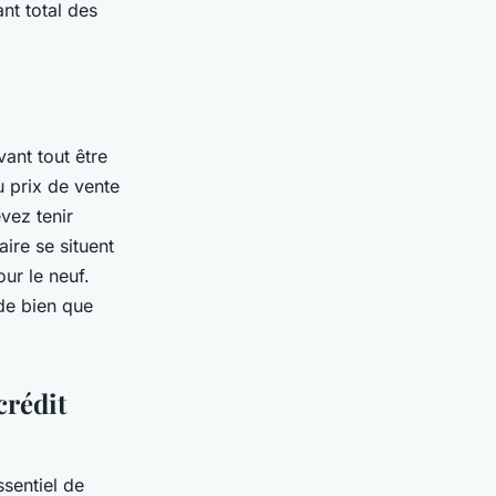
ant total des
vant tout être
u prix de vente
vez tenir
ire se situent
ur le neuf.
de bien que
crédit
ssentiel de