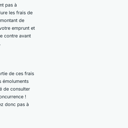
nt pas à
ure les frais de
e montant de
votre emprunt et
le contre avant
.
rtie de ces frais
les émoluments
dé de consulter
concurrence !
dez donc pas à