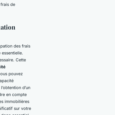
frais de
uation
pation des frais
 essentielle.
essaire. Cette
ité
 vous pouvez
apacité
l’obtention d’un
ndre en compte
axes immobilières
ficatif sur votre