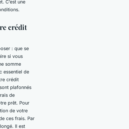
t. C’est une
onditions.
re crédit
poser : que se
ire si vous
 une somme
c essentiel de
re crédit
 sont plafonnés
rais de
tre prêt. Pour
ption de votre
e ces frais. Par
ongé. Il est