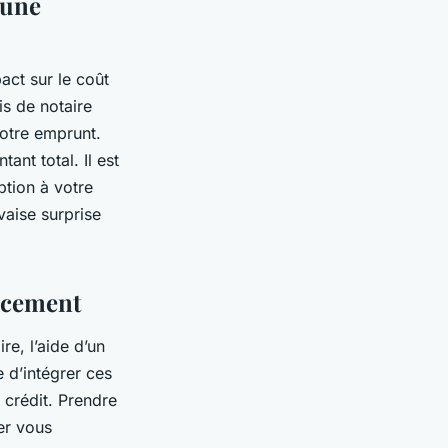
 une
act sur le coût
is de notaire
votre emprunt.
ant total. Il est
ption à votre
vaise surprise
ancement
re, l’aide d’un
e d’intégrer ces
 crédit. Prendre
er vous