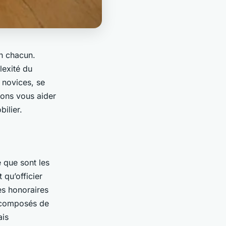
un chacun.
lexité du
 novices, se
llons vous aider
ilier.
e que sont les
 qu’officier
des honoraires
é composés de
ais