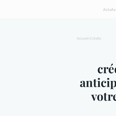
Actu
As
Accueil
›
Crédits
cré
anticip
votr