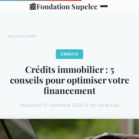
📰
Fondation Supelec
Accueil
›
Crédits
CRÉDITS
Crédits immobilier : 5
conseils pour optimiser votre
financement
Guillaume
•
12 novembre 2024
•
5 min de lecture